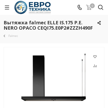
0
Вытяжка falmec ELLE IS.175 P.E.
NERO OPACO CEQI75.E0P2#ZZZH490F
Falmec