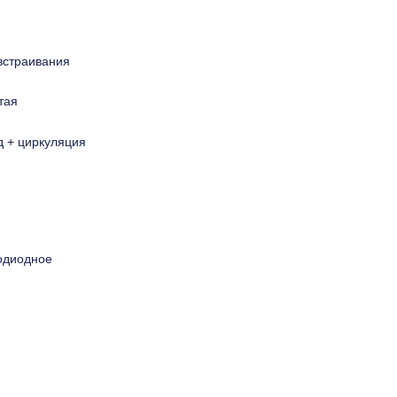
встраивания
тая
д + циркуляция
одиодное