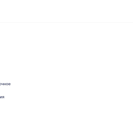
очное
ия