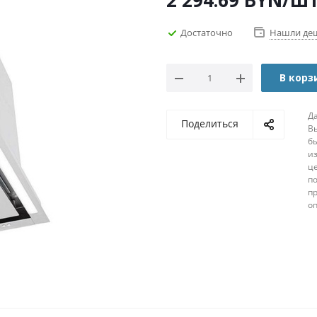
2 294.69
BYN
/ш
Достаточно
Нашли де
В корз
Д
Поделиться
В
б
из
ц
по
п
о