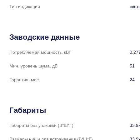
Тип индикации
свет
Заводские данные
Потребляемая мощность, кВТ
0.27
Мин. уровень шума, дБ
51
Гарантия, мес
24
Габариты
Габариты без упаковки (В*Ш*Г)
33.9
Размеры ниши для встраивания (В*Ш*Г)
33.9