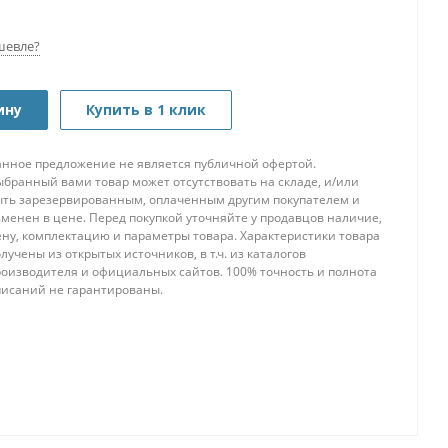
т
шевле?
ину
Купить в 1 клик
анное предложение не является публичной офертой.
ыбранный вами товар может отсутствовать на складе, и/или
ыть зарезервированным, оплаченным другим покупателем и
менен в цене. Перед покупкой уточняйте у продавцов наличие,
ену, комплектацию и параметры товара. Характеристики товара
лучены из открытых источников, в т.ч. из каталогов
роизводителя и официальных сайтов. 100% точность и полнота
писаний не гарантированы.