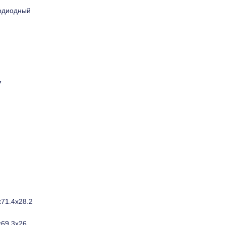
одиодный
7
х71.4х28.2
х69.3х26