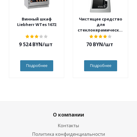
Винный шкаф
Чистящее средство
Liebherr WTes 1672
для
стеклокерамических
варочных
поверхностей и
9 524
BYN
/шт
70
BYN
/шт
плит Electrolux
M3HCC300
Подробнее
Подробнее
О компании
Контакты
Политика конфиденциальности