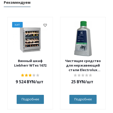
Рекомендуем
ХИТ
Винный шкаф
Чистящее средство
Liebherr WTes 1672
для нержавеющей
стали Electrolux
E6SCC104
9 524
BYN
/шт
25
BYN
/шт
Подробнее
Подробнее