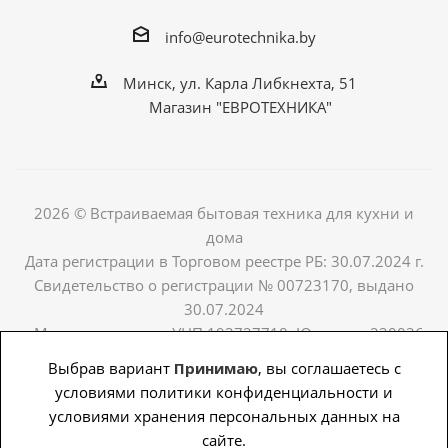
info@eurotechnika.by
Минск, ул. Карла Либкнехта, 51
Магазин "ЕВРОТЕХНИКА"
2026 © Встраиваемая бытовая техника для кухни и
дома
Дата регистрации в Торговом реестре РБ: 30.07.2024 г.
Свидетельство о регистрации № 00723170, выдано
30.07.2024
г. Мингорисполком. УНП 193727718. Юр.адрес:220036,
г. Минск, р-н Московский (г. Минск), ул. Карла
Выбрав вариант
Принимаю
, вы соглашаетесь с
Либкнехта, д.51, пом. 2.
условиями политики конфиденциальности и
условиями хранения персональных данных на
Продвижение сайта - PingWin.by
сайте.